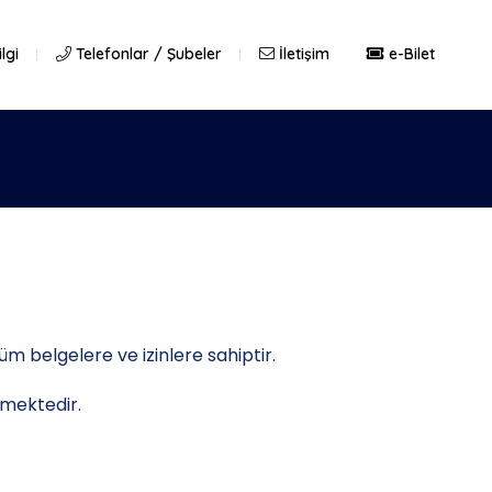
lgi
Telefonlar / Şubeler
İletişim
e-Bilet
 belgelere ve izinlere sahiptir.
tmektedir.