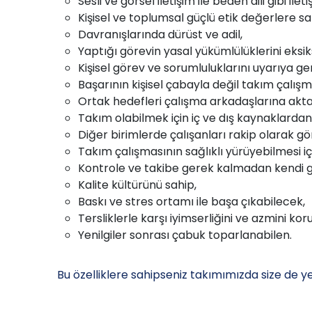
Sesli ve görsel iletişim ile beden dili gibi i
Kişisel ve toplumsal güçlü etik değerlere sa
Davranışlarında dürüst ve adil,
Yaptığı görevin yasal yükümlülüklerini eksik
Kişisel görev ve sorumluluklarını uyarıya g
Başarının kişisel çabayla değil takım çalışm
Ortak hedefleri çalışma arkadaşlarına akta
Takım olabilmek için iç ve dış kaynaklardan
Diğer birimlerde çalışanları rakip olarak 
Takım çalışmasının sağlıklı yürüyebilmesi iç
Kontrole ve takibe gerek kalmadan kendi gör
Kalite kültürünü sahip,
Baskı ve stres ortamı ile başa çıkabilecek,
Tersliklerle karşı iyimserliğini ve azmini ko
Yenilgiler sonrası çabuk toparlanabilen.
Bu özelliklere sahipseniz takımımızda size de yer