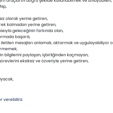
letişim araçlarını doğru şekilde kullanabilmek ve anlayabilen,
hip,
siz olarak yerine getiren,
erek kalmadan yerine getiren,
asıyla geleceğinin farkında olan,
rmada başarılı,
 iletilen mesajları anlamak, aktarmak ve uygulayabiliyor 
görmemek;
in bilgilerini paylaşan, işbirliğinden kaçmayan,
evlerini eksiksiz ve özveriyle yerine getiren,
ruyacak,
 verebiliriz.